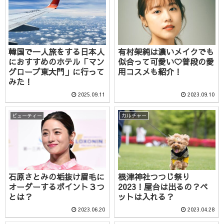
韓国で一人旅をする日本人
有村架純は濃いメイクでも
におすすめのホテル「マン
似合って可愛い♡普段の愛
グローブ東大門」に行って
用コスメも紹介！
みた！
2025.09.11
2023.09.10
ビューティー
カルチャー
石原さとみの垢抜け眉毛に
根津神社つつじ祭り
オーダーするポイント３つ
2023！屋台は出るの？ペ
とは？
ットは入れる？
2023.06.20
2023.04.28