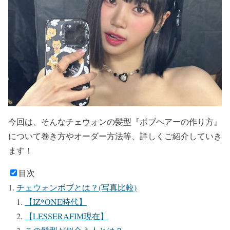
今回は、そんなチェウォンの髪型
『ボブヘアーの作り方』
について
巻き方
や
オーダー方法
等、詳しくご紹介していき
ます！
目次
チェウォンボブとは？(写真比較)
【IZ*ONE時代】
【LESSERAFIM現在】