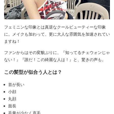
フェミニンな印象とは真逆な
クールビューティーな印象
に
。メイクも加わって、更に大人な雰囲気を加速されてい
ますね！
ファンからはその変貌ぶりに、『知ってるチェウォンじゃ
ない！』『誰だ！この綺麗な人は！』と、驚きの声も。
この髪型が似合う人とは？
首が長い
小顔
丸顔
面長
毛量が少なく直毛