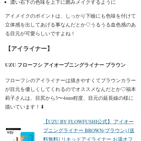
濃い右下の色味を上下に囲みメイクするように
アイメイクのポイントは、しっかり
下瞼にも色味を付けて
立体感を出してあげる
事なんだとか♡うるうる血色感のあ
る目元が可愛らしいですよね！
【アイライナー】
UZU フローフシ アイオープニングライナー ブラウン
フローフシのアイライナーは描きやすくてブラウンカラー
が目元を優しくしてくれるのでオススメなんだとか♡福本
莉子さんは、
目尻から3〜4mm程度
、目元の延長線の様に
描いています！⬇︎
【UZU BY FLOWFUSHI公式】 アイオー
プニングライナー BROWN(ブラウン) [送
料無料] リキッドアイライナー お湯オフ