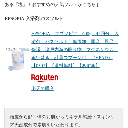
ある『塩』！おすすめの人気ソルトがこちら↓
EPSOPIA 入浴剤 バスソルト
EPSOPIA エプソピア 600g 45回分 入
浴剤 バスソルト 無添加 国産 風呂
保湿 瀬戸内海の贈り物 マグネシウム
追い焚き 計量スプーン付 （HPAD）
【0307】【送料無料】【あす楽】
楽天で購入
頭皮から顔・体のお肌からミネラル補給・スキンケ
ア天然成分で素肌をいたわります。