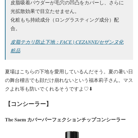
皮脂吸着パウダーが毛穴の凹凸をカバーし、さらに
光拡散効果で目立たせません。
化粧もち持続成分（ロングラスティング成分）配
合。
皮脂テカリ防止下地：FACE | CEZANNE/セザンヌ化
粧品
夏場はこちらの下地を愛用しているんだそう。
夏の暑い日
の舞台稽古でも顔だけ崩れない
という福本莉子さん。マス
クよれ等も防いでくれるそうですよ♡⬇︎
【コンシーラー】
The Saem カバーパーフェクションチップコンシーラー