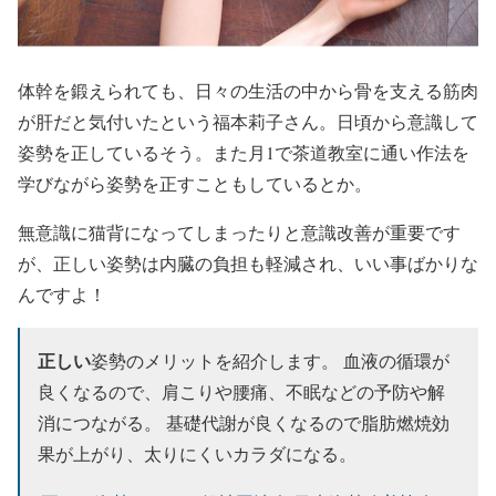
体幹を鍛えられても、
日々の生活の中から骨を支える筋肉
が肝
だと気付いたという福本莉子さん。
日頃から意識して
姿勢を正している
そう。また月1で茶道教室に通い作法を
学びながら姿勢を正すこともしているとか。
無意識に猫背になってしまったりと意識改善が重要です
が、
正しい姿勢は内臓の負担も軽減
され、いい事ばかりな
んですよ！
正しい
姿勢のメリットを紹介します。 血液の循環が
良くなるので、肩こりや腰痛、不眠などの予防や解
消につながる。 基礎代謝が良くなるので脂肪燃焼効
果が上がり、太りにくいカラダになる。