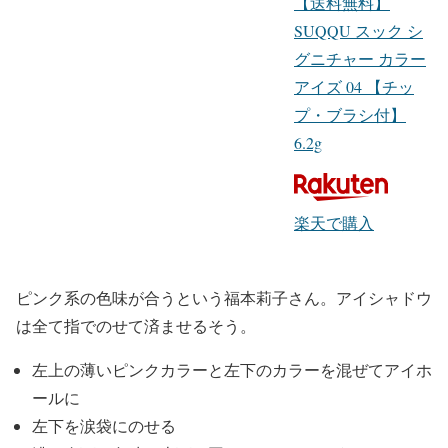
【送料無料】
SUQQU スック シ
グニチャー カラー
アイズ 04 【チッ
プ・ブラシ付】
6.2g
楽天で購入
ピンク系の色味
が合うという福本莉子さん。アイシャドウ
は全て指でのせて済ませるそう。
左上の薄いピンクカラーと左下のカラーを混ぜてアイホ
ールに
左下を涙袋にのせる