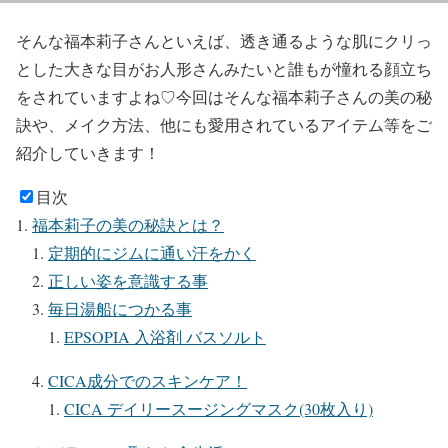
そんな福本莉子さんといえば、透き通るような肌にクリっ
とした大きな目がお人形さんみたいと誰もが憧れる顔立ち
をされていますよね♡今回はそんな福本莉子さんの
美の秘
訣
や、
メイク方法
、他にも
愛用されているアイテム
等をご
紹介していきます！
目次
福本莉子の美の秘訣とは？
定期的にジムに通い汗をかく
正しい姿を意識する事
毎日湯船につかる事
EPSOPIA 入浴剤 バスソルト
CICA成分でのスキンケア！
CICA デイリースージングマスク(30枚入り)