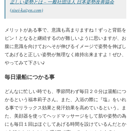
正しい姿勢とは – 一般社団法人 日本姿勢改善協会
(sisei-kaizen.com)
メリットがある事で、意識も高まりますね！ずっと背筋を
ピン！となると継続するのが難しいように思いますが、
お
腹に意識を向けておへそが伸びるイメージ
で姿勢を伸ばし
てあげると正しい姿勢が無理なく維持出来ますよ！ぜひ、
やってみて下さい♪
毎日湯船につかる事
どんなに忙しい時でも、
季節問わず毎日２０分は湯船につ
かる
という福本莉子さん。また、
入浴の際に『塩』をいれ
る事でリラックス効果と発汗効果
を高めているという。ま
た、美顔器を使ってヘッドマッサージをして肌や姿勢の為
にも毎日１回はほぐしてあげる時間を設けているんだとか