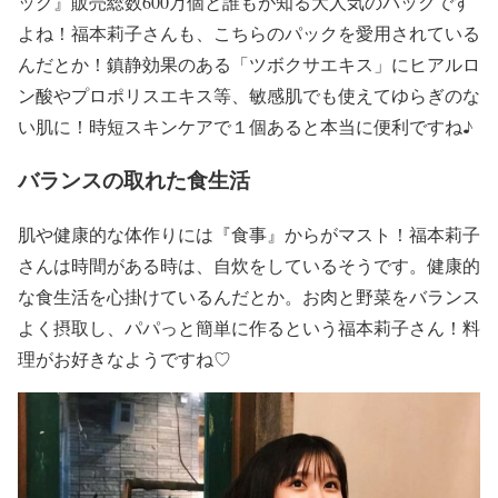
ック』
販売総数600万個と誰もが知る大人気のパックです
よね！福本莉子さんも、こちらのパックを愛用されている
んだとか！鎮静効果のある「ツボクサエキス」にヒアルロ
ン酸やプロポリスエキス等、
敏感肌でも使えてゆらぎのな
い肌に
！時短スキンケアで１個あると本当に便利ですね♪
バランスの取れた食生活
肌や健康的な体作りには
『食事』
からがマスト！福本莉子
さんは時間がある時は、自炊をしているそうです。健康的
な食生活を心掛けているんだとか。お肉と野菜をバランス
よく摂取し、パパっと簡単に作るという福本莉子さん！料
理がお好きなようですね♡