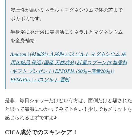
浸圧性が高いミネラル＋マグネシウムで体の芯まで
ポカポカです。
半身浴に発汗浴に美肌活にミネラルとマグネシウム
を全身補給
Amazon | (45回分) 入浴剤 バスソルト マグネシウム 浴
用化粧品 保湿 (国産 天然成分) 計量スプーン付 無香料
(ギフト プレゼント) EPSOPIA (600g+増量200g) |
EPSOPIA | バスソルト 通販
是非、毎日シャワーだけという方は、面倒だけど騙された
と思って湯船につかってみて下さい！少しでもメリットを
感じられるはずですよ♪
CICA成分でのスキンケア！