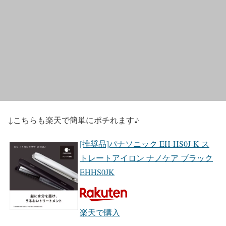
↓こちらも楽天で簡単にポチれます♪
[推奨品]パナソニック EH-HS0J-K ス
トレートアイロン ナノケア ブラック
EHHS0JK
楽天で購入