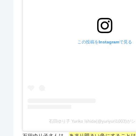
この投稿をInstagramで見る
石田ゆり子 Yuriko Ishida(@yuriyuri100
石田ゆり子さんは、
あまり明るい色にすることは