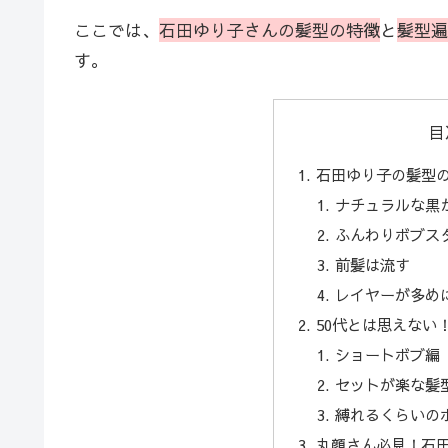
ここでは、
石田ゆり子さんの髪型の特徴
と
髪型遍
す。
目
石田ゆり子の髪型
ナチュラルな黒
ふんわりボブス
前髪は流す
レイヤーが多め
50代とは思えない
ショートボブ編
セットが楽な髪
縛れるくらいの
丸顔さん必見！石