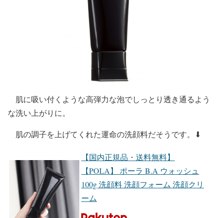
肌に吸い付くような高弾力な泡でしっとり透き通るよう
な洗い上がりに。
肌の調子を上げてくれた運命の洗顔料だそうです。⬇︎
【国内正規品・送料無料】
【POLA】 ポーラ B.A ウォッシュ
100g 洗顔料 洗顔フォーム 洗顔クリ
ーム