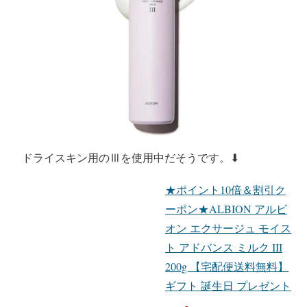
ドライスキン用のⅢを使用中だそうです。⬇︎
★ポイント10倍＆割引ク
ーポン★ALBION アルビ
オン エクサージュ モイス
ト アドバンス ミルク III
200g 【宅配便送料無料】
ギフト 誕生日 プレゼント