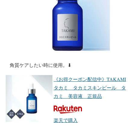
角質ケアしたい時に使用。⬇︎
《お得クーポン配信中》TAKAMI
タカミ タカミスキンピール タ
カミ 美容液 正規品
楽天で購入