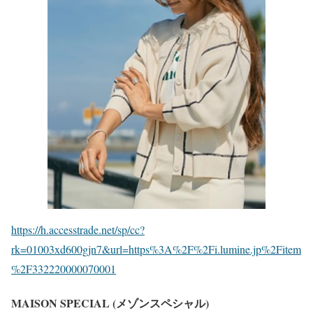
フジテレビでの「見逃し配信」累計の最高記録更新
です!!
改めまして、本当にありがとうございます!!
pic.twitter.com/ut9Nw92Pan
— 「silent」川口春奈×目黒蓮（Snow Man）❄️毎週木
曜よる10時OA 木10ドラマ公式❄️ (@silent_fujitv)
December 8, 2022
https://h.accesstrade.net/sp/cc?
rk=01003xd600gjn7&url=https%3A%2F%2Fi.lumine.jp%2Fitem
%2F332220000070001
MAISON SPECIAL (メゾンスペシャル)