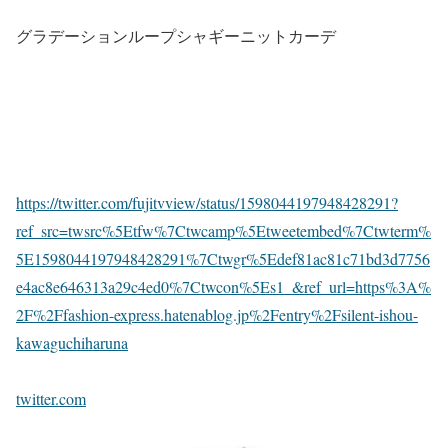
グラデーションループシャギーニットカーデ
https://twitter.com/fujitvview/status/1598044197948428291?
ref_src=twsrc%5Etfw%7Ctwcamp%5Etweetembed%7Ctwterm%
5E1598044197948428291%7Ctwgr%5Edef81ac81c71bd3d7756
e4ac8e646313a29c4ed0%7Ctwcon%5Es1_&ref_url=https%3A%
2F%2Ffashion-express.hatenablog.jp%2Fentry%2Fsilent-ishou-
kawaguchiharuna
twitter.com