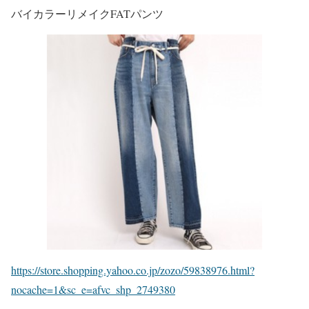
バイカラーリメイクFATパンツ
https://store.shopping.yahoo.co.jp/zozo/59838976.html?
nocache=1&sc_e=afvc_shp_2749380