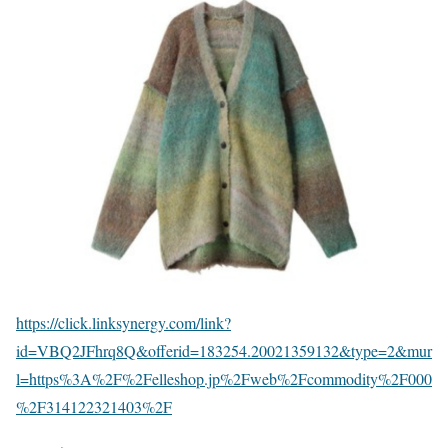
https://click.linksynergy.com/link?
id=VBQ2JFhrq8Q&offerid=183254.20021359132&type=2&mur
l=https%3A%2F%2Felleshop.jp%2Fweb%2Fcommodity%2F000
%2F314122321403%2F