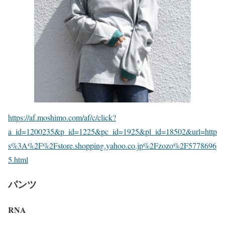
https://af.moshimo.com/af/c/click?
a_id=1200235&p_id=1225&pc_id=1925&pl_id=18502&url=http
s%3A%2F%2Fstore.shopping.yahoo.co.jp%2Fzozo%2F5778696
5.html
パンツ
RNA