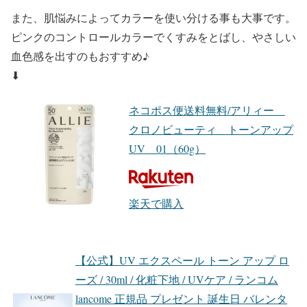
また、
肌悩み
によって
カラーを使い分ける事
も大事です。
ピンクのコントロールカラーでくすみをとばし、やさしい
血色感を出すのもおすすめ♪
⬇︎
ネコポス便送料無料/アリィー
クロノビューティ トーンアップ
UV 01（60g）
楽天で購入
【公式】UV エクスペール トーン アップ ロ
ーズ / 30ml / 化粧下地 / UVケア / ランコム
lancome 正規品 プレゼント 誕生日 バレンタ