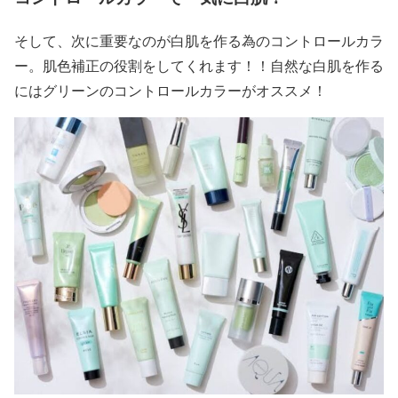
そして、次に重要なのが
白肌を作る為
の
コントロールカラ
ー
。肌色補正の役割をしてくれます！！
自然な白肌
を作る
には
グリーンのコントロールカラー
が
オススメ
！