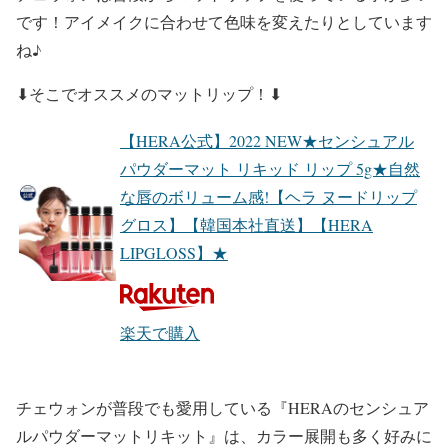
です！アイメイクに合わせて色味を変えたりとしています
ね♪
⬇︎そこで
オススメ
のマットリップ！⬇︎
【HERA公式】2022 NEW★センシュアル
パウダーマット リキッド リップ 5g★自然
な唇のボリューム感!【ヘラ ヌードリップ
グロス】【韓国本社直送】【HERA
LIPGLOSS】★
楽天で購入
チェウォン
が普段でも愛用している
『HERAのセンシュア
ルパウダーマットリキット』
は、カラー展開も多く好みに