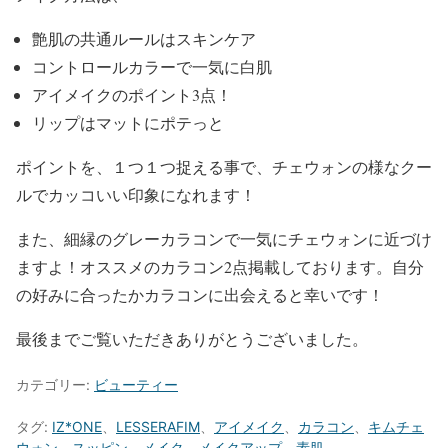
艶肌の共通ルールはスキンケア
コントロールカラーで一気に白肌
アイメイクのポイント3点！
リップはマットにポテっと
ポイントを、１つ１つ捉える事で、チェウォンの様なクー
ルでカッコいい印象になれます！
また、
細縁のグレーカラコン
で一気に
チェウォン
に近づけ
ますよ！
オススメのカラコン
2点掲載しております。自分
の好みに合ったかカラコンに出会えると幸いです！
最後までご覧いただきありがとうございました。
カテゴリー:
ビューティー
タグ:
IZ*ONE
、
LESSERAFIM
、
アイメイク
、
カラコン
、
キムチェ
ウォン
、
スッピン
、
メイク
、
メイクアップ
、
素肌