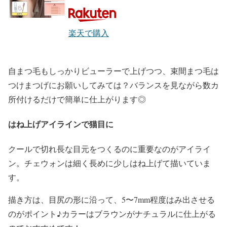
楽天で購入
自まつ毛もしっかりビューラーで上げつつ、
束間まつ毛は
つけまつげに
お願いしてみては？バランスを見ながら数カ
所付けるだけで
簡単に仕上がります
◎
はね上げアイラインで猫目に
クールで切れ長な目元
をつくるのに重要なのが
アイライ
ン
。
チェウォン
は
細く長めに少しはね上げ
て描いていま
す。
描き方は、
目尻の形に沿って、5〜7mm程度はみ出させる
のがポイント♪カラーは
ブラウン
がナチュラルに仕上がる