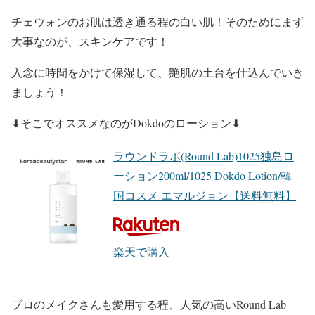
チェウォン
のお肌は透き通る程の
白い肌
！そのためにまず
大事なのが、
スキンケア
です！
入念に時間をかけて
保湿
して、
艶肌の土台
を仕込んでいき
ましょう！
⬇︎そこで
オススメ
なのが
Dokdoのローション
⬇︎
ラウンドラボ(Round Lab)1025独島ロ
ーション200ml/1025 Dokdo Lotion/韓
国コスメ エマルジョン【送料無料】
楽天で購入
プロのメイクさんも愛用する程、人気の高い
Round Lab