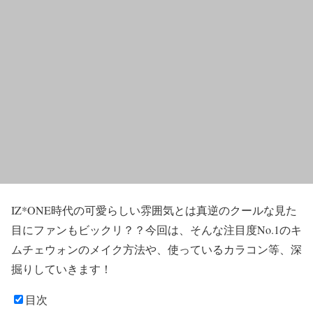
IZ*ONE時代の可愛らしい雰囲気とは真逆のクールな見た
目にファンもビックリ？？今回は、そんな注目度No.1の
キ
ム
チェウォン
の
メイク方法
や、
使っているカラコン
等、深
掘りしていきます！
目次