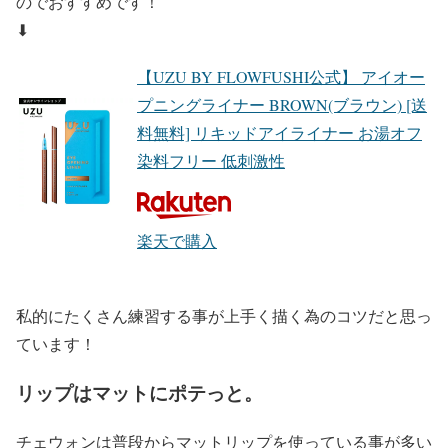
のでおすすめです！
⬇︎
【UZU BY FLOWFUSHI公式】 アイオー
プニングライナー BROWN(ブラウン) [送
料無料] リキッドアイライナー お湯オフ
染料フリー 低刺激性
楽天で購入
私的に
たくさん練習する事
が上手く描く為のコツだと思っ
ています！
リップはマットにポテっと。
チェウォンは普段から
マットリップ
を使っている事が多い