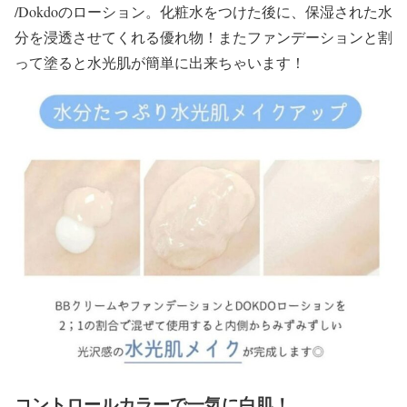
/Dokdo
の
ローション
。化粧水をつけた後に、保湿された水
分を浸透させてくれる優れ物！またファンデーションと割
って塗ると
水光肌が簡単
に出来ちゃいます！
コントロールカラーで一気に白肌！