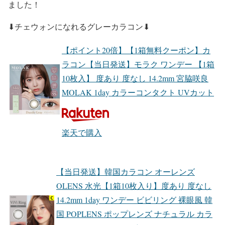
ました！
⬇︎チェウォンになれる
グレーカラコン
⬇︎
【ポイント20倍】【1箱無料クーポン】カ
ラコン【当日発送】モラク ワンデー 【1箱
10枚入】 度あり 度なし 14.2mm 宮脇咲良
MOLAK 1day カラーコンタクト UVカット
楽天で購入
【当日発送】韓国カラコン オーレンズ
OLENS 水光【1箱10枚入り】度あり 度なし
14.2mm 1day ワンデー ビビリング 裸眼風 韓
国 POPLENS ポップレンズ ナチュラル カラ