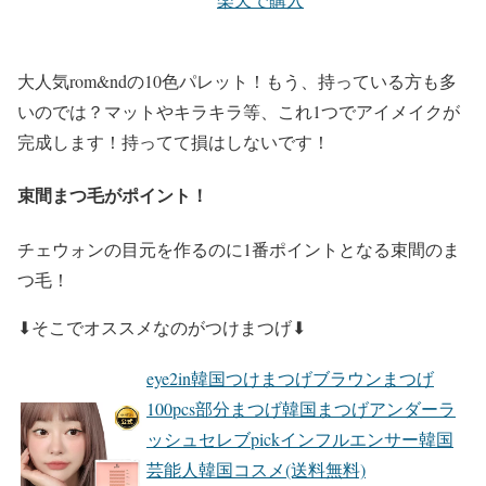
大人気
rom&nd
の10色パレット！もう、持っている方も多
いのでは？マットやキラキラ等、
これ1つでアイメイクが
完成
します！
持ってて損はしない
です！
束間まつ毛がポイント！
チェウォン
の目元を作るのに1番ポイントとなる
束間のま
つ毛
！
⬇︎そこで
オススメ
なのが
つけまつげ
⬇︎
eye2in韓国つけまつげブラウンまつげ
100pcs部分まつげ韓国まつげアンダーラ
ッシュセレブpickインフルエンサー韓国
芸能人韓国コスメ(送料無料)