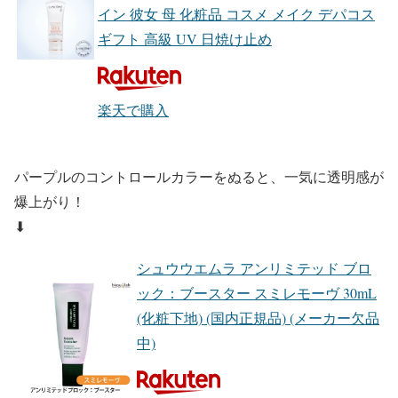
イン 彼女 母 化粧品 コスメ メイク デパコス
ギフト 高級 UV 日焼け止め
楽天で購入
パープルのコントロールカラーをぬると、一気に透明感が
爆上がり！
⬇︎
シュウウエムラ アンリミテッド ブロ
ック：ブースター スミレモーヴ 30mL
(化粧下地) (国内正規品) (メーカー欠品
中)