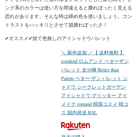
ンク系のカラーは使い方を間違えると腫れぼったく見える
恐れがあります。そんな時は締め色を使いましょう。
コン
トラストをハッキリ
とさせて脱腫れぼったさ！
✔︎オススメ✔︎
捨て色無しのアイシャドウパレット
＼ 新色追加 ／【 送料無料 】
rom&nd ロムアンド ベターザン
パレット 全10種 Better than
Palette ベター ザン パレット シ
ャドウ シークレットガーデン
アイシャドウ グリッター アイ
メイク romand 韓国コスメ 韓コ
ス 国内発送 RSL
楽天で購入