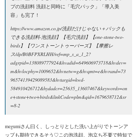
プの洗顔料 洗顔と同時に「毛穴パック」「導入美
容」も完了！
https://www.amazon.co.jp/洗顔だけじゃない＋パックも
できる洗顔料-泡洗顔】【毛穴洗顔】【one-stone-two-
birds】【ワンストーントゥーバーズ】【摩擦レ
ス/dp/B0BFPXRLHH/ref=mp_s_a_1_2?
adgrpid=138089777924&hvadid=649606973718&hvdev=
m&hvlocphy=1009652&hvnetw=g&hvqmt=e&hvrand=73
96574139429089583&hvtargid=kwd-
584910426712&hydadcr=25635_13607467&keywords=on
e+stone+two+birds&linkCode=plm&qid=1679658712&sr
=8-2
megumiさん曰く、しっとりとした洗い上がりでトーンア
ップも期待できるそう♡この泡洗顔、泡立ち不要で時短で