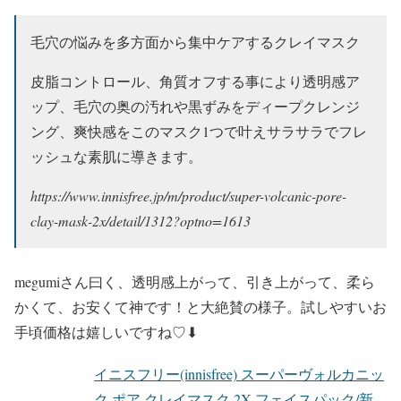
毛穴の悩みを多方面から集中ケアするクレイマスク
皮脂コントロール、角質オフする事により透明感ア
ップ、毛穴の奥の汚れや黒ずみをディープクレンジ
ング、爽快感をこのマスク1つで叶えサラサラでフレ
ッシュな素肌に導きます。
https://www.innisfree.jp/m/product/super-volcanic-pore-
clay-mask-2x/detail/1312?optno=1613
megumiさん曰く、透明感上がって、引き上がって、柔ら
かくて、お安くて神です！と大絶賛の様子。試しやすいお
手頃価格は嬉しいですね♡⬇︎
イニスフリー(innisfree) スーパーヴォルカニッ
ク ポア クレイマスク 2X フェイスパック/新