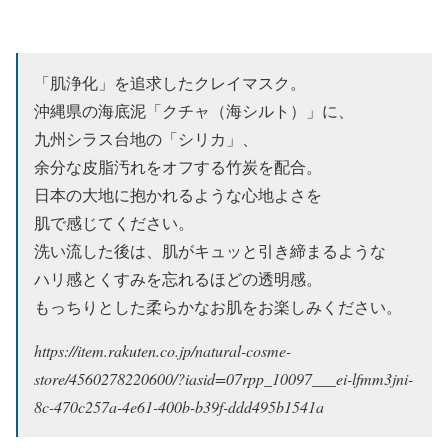
「肌浄化」を追求したクレイマスク。
沖縄県の海底泥「クチャ（海シルト）」に、
九州シラス台地の「シリカ」、
余分な皮脂汚れをオフする竹炭を配合。
日本の大地に抱かれるような心地よさを
肌で感じてください。
洗い流した後は、肌がキュッと引き締まるような
ハリ感とくすみを忘れるほどの透明感。
もっちりとした柔らかなお肌をお楽しみください。
https://item.rakuten.co.jp/natural-cosme-
store/4560278220600/?iasid=07rpp_10097___ei-lfmm3jni-
8c-470c257a-4e61-400b-b39f-ddd495b1541a