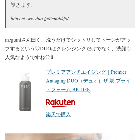
導きます。
https://www.duo.jp/item/bkfo/
megumiさん曰く、洗うだけでシットリしてトーンがアッ
プするという♡DUOはクレンジングだけでなく、洗顔も
人気なようですね♡⬇︎
プレミアアンチエイジング｜Premier
Antiaging DUO（デュオ）ザ 炭 ブライ
トフォーム BK 100g
楽天で購入