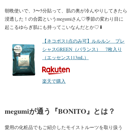
朝晩使いで、3〜5分貼って、肌の奥が冷んやりしてきたら
浸透した！の合図というmegumiさん♡季節の変わり目に
起こるゆらぎ肌にも持ってこいなんだとか♡⬇︎
【ネコポス1点のみ可】ルルルン プレ
シャスGREEN（バランス） 7枚入り
（エッセンス113mL）
楽天で購入
megumiが通う『BONITO』とは？
愛用の化粧品でもご紹介したモイストルーツを取り扱う