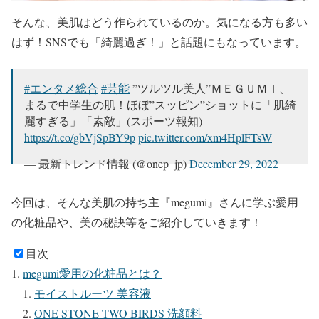
そんな、美肌はどう作られているのか。
気になる方も多い
はず！SNSでも「綺麗過ぎ！」と話題にもなっています。
#エンタメ総合
#芸能
”ツルツル美人”ＭＥＧＵＭＩ、
まるで中学生の肌！ほぼ”スッピン”ショットに「肌綺
麗すぎる」「素敵」(スポーツ報知)
https://t.co/gbVjSpBY9p
pic.twitter.com/xm4HplFTsW
— 最新トレンド情報 (@onep_jp)
December 29, 2022
今回は、そんな美肌の持ち主『megumi』さんに学ぶ
愛用
の化粧品
や、
美の秘訣
等をご紹介していきます！
目次
megumi愛用の化粧品とは？
モイストルーツ 美容液
ONE STONE TWO BIRDS 洗顔料