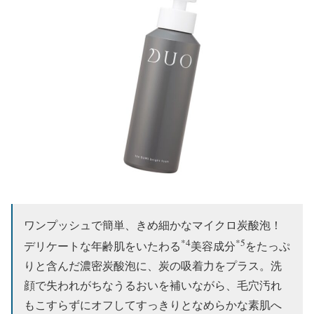
ワンプッシュで簡単、きめ細かなマイクロ炭酸泡！
*4
*5
デリケートな年齢肌をいたわる
美容成分
をたっぷ
りと含んだ濃密炭酸泡に、炭の吸着⼒をプラス。洗
顔で失われがちなうるおいを補いながら、⽑⽳汚れ
もこすらずにオフしてすっきりとなめらかな素肌へ