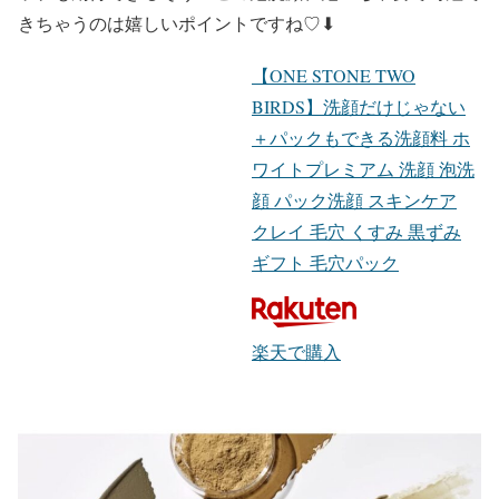
きちゃうのは嬉しいポイントですね♡⬇︎
【ONE STONE TWO
BIRDS】洗顔だけじゃない
＋パックもできる洗顔料 ホ
ワイトプレミアム 洗顔 泡洗
顔 パック洗顔 スキンケア
クレイ 毛穴 くすみ 黒ずみ
ギフト 毛穴パック
楽天で購入