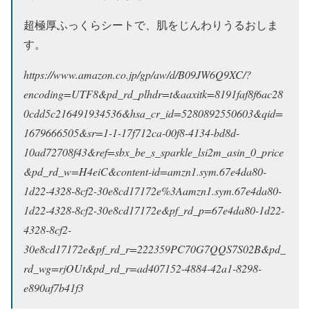
超極厚ふっくらシートで、肌をじんわりうるおしま
す。
https://www.amazon.co.jp/gp/aw/d/B09JW6Q9XC/?
encoding=UTF8&pd_rd_plhdr=t&aaxitk=8191faf8f6ac28
0cdd5c216491934536&hsa_cr_id=5280892550603&qid=
1679666505&sr=1-1-17f712ca-00f8-4134-bd8d-
10ad72708f43&ref
=sbx_be_s_sparkle_lsi2m_asin_0_price
&pd_rd_w=H4eiC&content-id=amzn1.sym.67e4da80-
1d22-4328-8cf2-30e8cd17172e%3Aamzn1.sym.67e4da80-
1d22-4328-8cf2-30e8cd17172e&pf_rd_p=67e4da80-1d22-
4328-8cf2-
30e8cd17172e&pf_rd_r=222359PC70G7QQS7S02B&pd_
rd_wg=rjOUt&pd_rd_r=ad407152-4884-42a1-8298-
e890af7b41f3