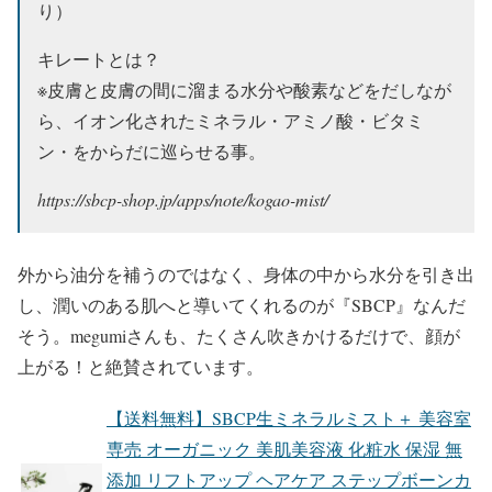
り）
キレートとは？
※皮膚と皮膚の間に溜まる水分や酸素などをだしなが
ら、イオン化されたミネラル・アミノ酸・ビタミ
ン・をからだに巡らせる事。
https://sbcp-shop.jp/apps/note/kogao-mist/
外から油分を補うのではなく、身体の中から水分を引き出
し、潤いのある肌へと導いてくれるのが『SBCP』なんだ
そう。megumiさんも、たくさん吹きかけるだけで、顔が
上がる！と絶賛されています。
【送料無料】SBCP生ミネラルミスト＋ 美容室
専売 オーガニック 美肌美容液 化粧水 保湿 無
添加 リフトアップ ヘアケア ステップボーンカ