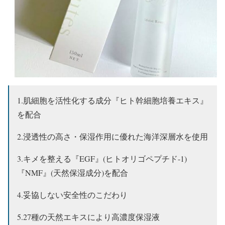
1.肌細胞を活性化する成分『ヒト幹細胞培養エキス』
を配合
2.浸透性の高さ・保湿作用に優れた海洋深層水を使用
3.キメを整える『EGF』(ヒトオリゴペプチド-1)
『NMF』(天然保湿成分)を配合
4.妥協しない安全性のこだわり
5.27種の天然エキスにより高濃度保湿液