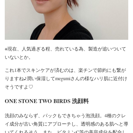
※現在、人気過ぎる程、売れている為、製造が追いついて
いないとか。
これ1本でスキンケアが済むのは、楽チンで節約にも繋が
りますね♪潤い保湿してmegumiさんの様なハリ肌に近付け
そうですよ♡
ONE STONE TWO BIRDS 洗顔料
洗顔のみならず、パックもできちゃう泡洗顔。4種のクレ
イ成分が古い角質にアプローチし、透明感のある肌へと導
いてくれるそう。また、ビタミンC等の美容成分を配合し