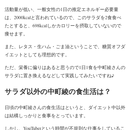
活動量が低い、一般女性の1日の推定エネルギー必要量
は、2000kcalと言われているので、この
サラダを2食食べ
たとすると、698kcalしかカロリーを摂取していない
ので
痩せます。
また、
レタス・生ハム・ごま油ということで、糖質オフダ
イエットとしても理想的
です。
ただ、栄養に偏りはあると思うので1日1食を中町綾さんの
サラダに置き換えるなどして実践してみたいですね♪
サラダ以外の中町綾の食生活は？
日頃の中町綾さんの食生活はというと、ダイエット中以外
は結構しっかりと食事をとっています。
しかし、YouTuberという時間が不規則な仕事をしているこ