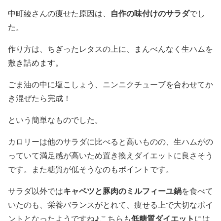
自作の味付けのサラダ
中町綾さんの痩せた原因は、
でし
た。
作り方は、
ちぎったレタスの上に、まんべんなく生ハムを
敷き詰め
ます。
ごま油の中に塩こしょう、ニンニクチューブ
を合わせてか
き混ぜたら完成！
という簡単なものでした。
カロリーは他のサラダに比べると高いものの、生ハムがの
っていて満足感が高いため
置き換えダイエットに良さそう
です。また
糖質が低そう
なのもポイントです。
キャベツと豚肉のミルフィーユ鍋
サラダ以外では
を食べて
いたのも、栄養バランスがとれて、痩せる上で大切なポイ
低糖質ダイエット
ントとなったようですね♪こちらも
には