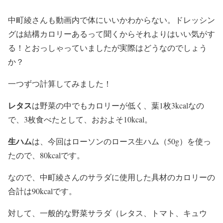
中町綾さんも動画内で体にいいかわからない。ドレッシン
グは結構カロリーあるって聞くからそれよりはいい気がす
る！とおっしゃっていましたが実際はどうなのでしょう
か？
一つずつ計算してみました！
レタス
は野菜の中でもカロリーが低く、葉1枚3kcalなの
で、
3枚食べたとして、おおよそ10kcal
。
生ハム
は、今回はローソンのロース生ハム（50g）を使っ
たので、
80kcal
です。
なので、
中町綾さんのサラダ
に使用した具材のカロリーの
合計は
90kcal
です。
対して、
一般的な野菜サラダ
（レタス、トマト、キュウ