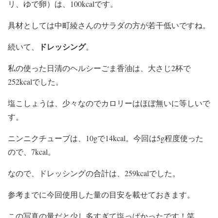
リ、ゆで卵）は、
100kcal
です。
具材としては中町綾さんのサラダの方が若干低いですね。
ドレッシング
続いて、
。
私の使った日清の
ヘルシーごま香油
は、大さじ2杯で
252kcal
でした。
塩こしょうは、少々なのでカロリーはほぼ無いに等しいで
す。
ニンニクチューブ
は、10gで14kcal。今回は5g程度使った
ので、
7kcal
。
なので、
ドレッシングの合計は、259kcal
でした。
参考までに今回使用した量の目安を載せておきます。
この写真の量だと少し多すぎて塩っぱかったです！笑