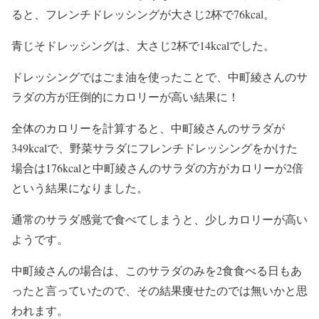
ると、
フレンチドレッシング
が大さじ2杯で
76kcal
。
青じそドレッシング
は、大さじ2杯で
14kcal
でした。
ドレッシングではごま油を使ったことで、
中町綾さんのサ
ラダの方が圧倒的にカロリーが高い
結果に！
全体のカロリーを計算すると、
中町綾さんのサラダが
349kcal
で、
野菜サラダにフレンチドレッシングをかけた
場合は176kcal
と中町綾さんのサラダの方がカロリーが2倍
という結果になりました。
通常のサラダ感覚で食べてしまうと、少しカロリーが高い
ようです。
中町綾さんの場合は、このサラダのみを2食食べる日もあ
ったと言っていたので、その結果痩せたのでは無いかと思
われます。