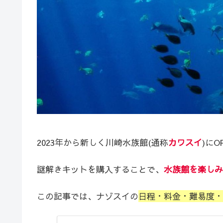
2023年から新しく川崎水族館(通称
カワスイ
)にO
謎解きキットを購入することで、
水族館を
楽しみ
この記事では、ナゾスイの
日程・料金・難易度・