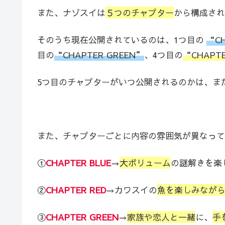
また、ナゾスイは
５つのチャプター
から構成され
そのうち現在公開されているのは、1つ目の
“CH
目の
“CHAPTER GREEN”
、4つ目の
“CHAPTE
5つ目のチャプターがいつ公開されるのかは、ま
また、チャプターごとに内容の雰囲気が異なって
①
CHAPTER BLUE
→
大ボリューム
の謎解きを楽
②
CHAPTER RED
→カワスイの
魚を楽しみなが
③
CHAPTER GREEN
→
家族や恋人と一緒
に、
手