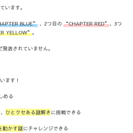
ています。
APTER BLUE”
、2つ目の
“CHAPTER RED”
、3つ
R YELLOW”
。
だ発表されていません。
います！
しめる
ら
、
ひとクセある謎解き
に挑戦できる
を動かす謎
にチャレンジできる