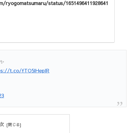
com/ryogomatsumaru/status/1651496411928641
✨
ps://t.co/fTO5lHepIR
23
次