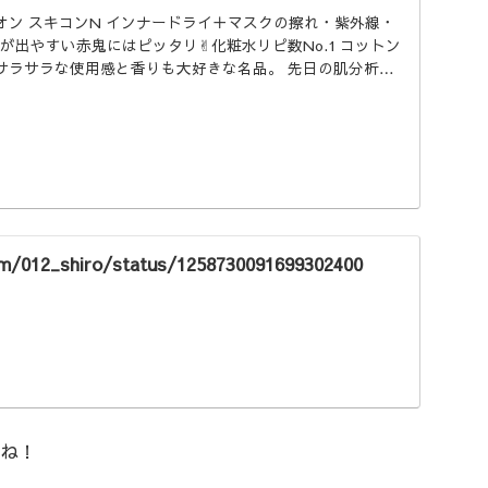
オン スキコンN インナードライ＋マスクの擦れ・紫外線・
みが出やすい赤鬼にはピッタリ✌︎化粧水リピ数No.1 コットン
サラサラな使用感と香りも大好きな名品。 先日の肌分析以
にハマりつつある…
om/012_shiro/status/1258730091699302400
ね！