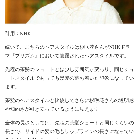
引用：NHK
続いて、こちらのヘアスタイルは杉咲花さんが
NHKドラ
マ『プリズム』
において披露されたヘアスタイルです。
先程の茶髪のショートとは少し雰囲気が変わり、同じショ
ートスタイルであっても
黒髪
の落ち着いた印象になってい
ます。
茶髪のヘアスタイルと比較してさらに杉咲花さんの
透明感
や知的さ
が引き立っているように見えます。
全体の長さとしては、
先程の茶髪ショートと同じくらいの
長さ
で、
サイドの髪の毛もリップラインの長さ
になってい