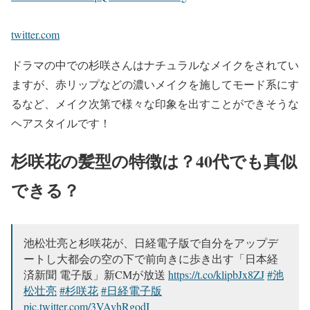
twitter.com
ドラマの中での杉咲さんはナチュラルなメイクをされてい
ますが、赤リップなどの濃いメイクを施してモード系にす
るなど、
メイク次第で様々な印象を出すことができそうな
ヘアスタイル
です！
杉咲花の髪型の特徴は？40代でも真似
できる？
池松壮亮と杉咲花が、日経電子版で自分をアップデ
ートし大都会の空の下で前向きに歩き出す「日本経
済新聞 電子版」新CMが放送
https://t.co/klipbJx8ZJ
#池
松壮亮
#杉咲花
#日経電子版
pic.twitter.com/3VAvhRgodI