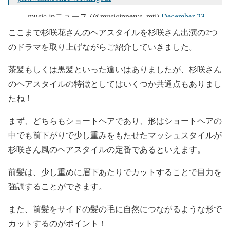
— music.jpニュース (@musicjpnews_mti)
December 23,
2022
ここまで杉咲花さんのヘアスタイルを杉咲さん出演の2つ
のドラマを取り上げながらご紹介していきました。
茶髪もしくは黒髪といった違いはありましたが、杉咲さん
のヘアスタイルの特徴としてはいくつか共通点もありまし
たね！
まず、どちらも
ショートヘア
であり、形は
ショートヘアの
中でも前下がりで少し重みをもたせたマッシュスタイル
が
杉咲さん風のヘアスタイルの定番であるといえます。
前髪は、少し重めに眉下あたりでカット
することで目力を
強調することができます。
また、
前髪をサイドの髪の毛に自然につながるような形で
カット
するのがポイント！