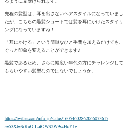
るように見受けられます。
先程の髪型は、耳を出さないヘアスタイルになっていまし
たが、こちらの黒髪ショートでは
髪を耳にかけたスタイリ
ング
になっていますね！
「耳にかける」という簡単なひと手間を加えるだけでも、
ぐっと印象を変えることができます♪
黒髪であるため、
さらに幅広い年代の方にチャレンジして
もらいやすい髪型
なのではないでしょうか。
https://twitter.com/mfu_jp/status/1605460286206607361?
s=53&t=SrRuO-LqtQWS2W9szHcY1g