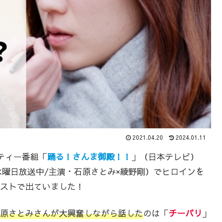
2021.04.20
2024.01.11
ティー番組「
踊る！さんま御殿！！
」（日本テレビ）
曜日放送中/主演・石原さとみ×綾野剛）でヒロインを
ストで出ていました！
原さとみさんが大興奮しながら話した
のは「
チーパリ
」