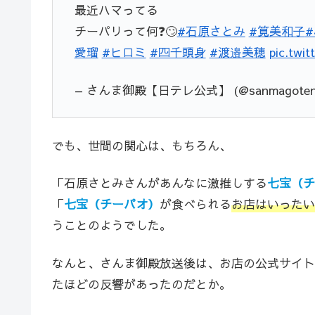
最近ハマってる
チーパリって何❓🙄
#石原さとみ
#筧美和子
愛瑠
#ヒロミ
#四千頭身
#渡邉美穂
pic.twi
— さんま御殿【日テレ公式】 (@sanmagoten_
でも、世間の関心は、もちろん、
「石原さとみさんがあんなに激推しする
七宝（チ
「
七宝（チーパオ）
が食べられる
お店はいったい
うことのようでした。
なんと、さんま御殿放送後は、お店の公式サイト
たほどの反響があったのだとか。