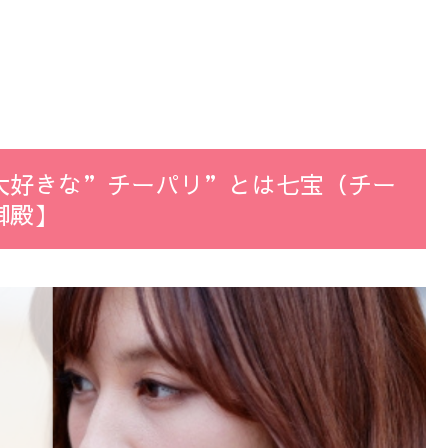
大好きな”チーパリ”とは七宝（チー
御殿】