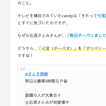
のこと。
テレビを横目でみていたcandyは「それって
七宝
とすぐに気づいたのですが、
なぜか石原さとみさんが、「
昨日チーパリまし
どうやら、
「七宝（チーパオ）」を「デリバリー
ですね！
#さんま御殿
明日は豪華3時間ＳＰ😁
話題の人が大集合‼️
㊗️石原さとみが初登場🎊