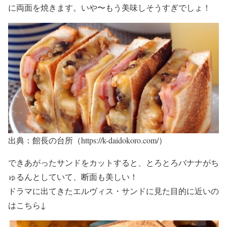
に両面を焼きます。いや〜もう
美味しそうすぎ
でしょ！
出典：館長の台所（https://k-daidokoro.com/）
できあがったサンドをカットすると、
とろとろバナナがち
ゅるん
としていて、断面も美しい！
ドラマに出てきた
エルヴィス・サンド
に見た目的に近いの
はこちら↓