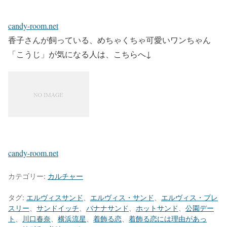
candy-room.net
香子さんが飼っている、めちゃくちゃ可愛いワンちゃん
「こうじ」が気になる人は、こちらへ↓
candy-room.net
カテゴリー:
カルチャー
タグ:
エルヴィスサンド
、
エルヴィス・サンド
、
エルヴィス・プレ
スリー
、
サンドイッチ
、
バナナサンド
、
ホットサンド
、
公園デー
ト
、
川口春奈
、
横浜流星
、
着飾る恋
、
着飾る恋には理由があっ