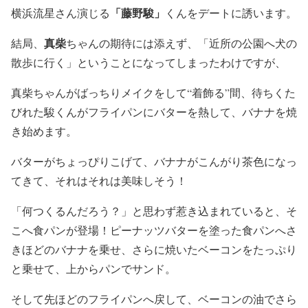
「
藤野駿
」
横浜流星さん演じる
くんをデートに誘います。
真柴
結局、
ちゃんの期待には添えず、「近所の公園へ犬の
散歩に行く」ということになってしまったわけですが、
真柴
ちゃんがばっちりメイクをして“着飾る”間、待ちくた
びれた駿くんがフライパンにバターを熱して、バナナを焼
き始めます。
バターがちょっぴりこげて、バナナがこんがり茶色になっ
てきて、それはそれは美味しそう！
「何つくるんだろう？」と思わず惹き込まれていると、そ
こへ食パンが登場！ピーナッツバターを塗った食パンへさ
きほどのバナナを乗せ、さらに焼いたベーコンをたっぷり
と乗せて、上からパンでサンド。
そして先ほどのフライパンへ戻して、ベーコンの油でさら