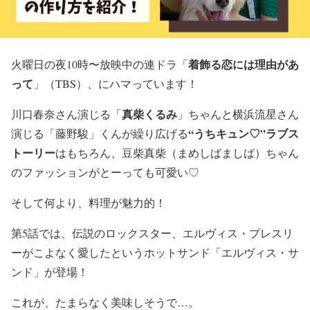
着飾る恋には理由があ
火曜日の夜10時〜放映中の連ドラ「
って
」（TBS）、にハマっています！
真柴くるみ
川口春奈さん演じる「
」ちゃんと横浜流星さん
“うちキュン♡”ラブス
演じる「
藤野駿
」くんが繰り広げる
トーリー
はもちろん、豆柴真柴（まめしばましば）ちゃん
のファッションがとーっても可愛い♡
そして何より、料理が魅力的！
第5話では、伝説のロックスター、
エルヴィス・プレスリ
ー
がこよなく愛したというホットサンド「
エルヴィス・サ
ンド
」が登場！
これが、たまらなく美味しそうで…。