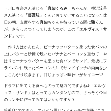
真柴くるみ
・川口春奈さん演じる「
」ちゃんが、横浜流星
「
藤野駿
」
さん演じる
くんとおでかけすることになった休
真柴
駿
日の朝。支度をする
ちゃんを待っている間に
くん
エルヴィス・サ
が、さらっとつくってしまうのが、この「
ンド
」です。
・作り方はかんたん。ピーナッツバターを塗った食パンの
上にバターと砂糖で焼いたバナナとベーコンを重ねて、や
はりピーナッツバターを塗った食パンでサンド。最後にフ
ライパンに残ったベーコンの油でサンドイッチの両面を少
しこんがり焼きます。甘じょっぱい味わいがサイコー♡
ドラマに出てくる食べものって魅力的ですよね♪「
エルヴ
ィス・サンド
」はとってもカンタンなので、さっそく今日
のランチに作ってみてはいかがですか？
第9話にでてきた、スペイン風サンドイッチの情報はこち