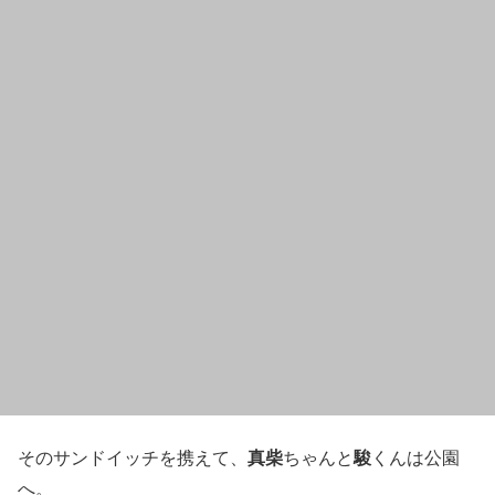
真柴
駿
そのサンドイッチを携えて、
ちゃんと
くんは公園
へ。