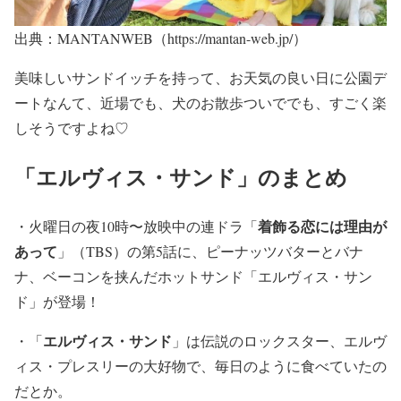
出典：MANTANWEB（https://mantan-web.jp/）
美味しいサンドイッチを持って、お天気の良い日に公園デ
ートなんて、近場でも、犬のお散歩ついででも、すごく楽
しそうですよね♡
「エルヴィス・サンド」のまとめ
着飾る恋には理由が
・火曜日の夜10時〜放映中の連ドラ「
あって
」（TBS）の第5話に、ピーナッツバターとバナ
ナ、ベーコンを挟んだホットサンド「
エルヴィス・サン
ド
」が登場！
エルヴィス・サンド
・「
」は伝説のロックスター、
エルヴ
ィス・プレスリー
の大好物で、毎日のように食べていたの
だとか。