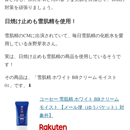
対策
を頑張りましょう。
日焼け止めも雪肌精を使用！
雪肌精
のCMに出演されていて、毎日
雪肌精の化粧水を愛
用している永野芽衣
さん。
実は、
日焼け止めも雪肌精の商品
を使用しているそうで
す！
その商品は、
「雪肌精 ホワイト BBクリーム モイスト
01」
です。⬇︎
コーセー 雪肌精 ホワイト BBクリーム
モイスト 【メール便（ゆうパケット）対
象外】