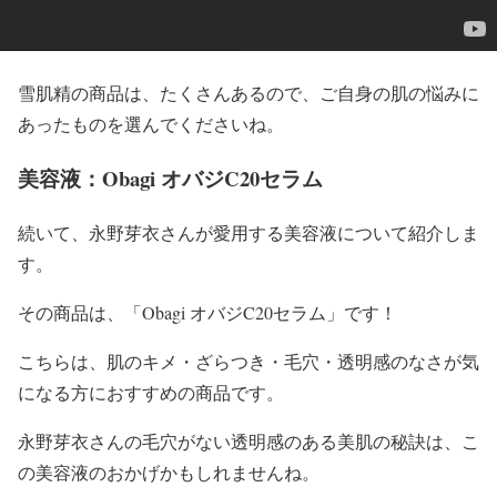
雪肌精
の商品は、たくさんあるので、ご自身の
肌の悩みに
あったもの
を選んでくださいね。
美容液：Obagi オバジC20セラム
続いて、
永野芽衣
さんが
愛用する美
容液
について紹介しま
す。
その商品は、
「Obagi オバジC20セラム」
です！
こちらは、
肌のキメ・ざらつき・毛穴・透明感のなさ
が気
になる方におすすめの商品です。
永野芽衣
さんの
毛穴がない透明感のある美肌
の秘訣は、こ
の
美容液
のおかげかもしれませんね。