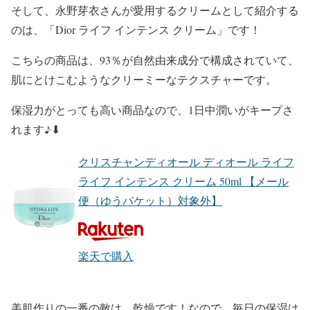
そして、
永野芽衣
さんが
愛用するクリーム
として紹介する
のは、
「Dior ライフ インテンス クリーム」
です！
こちらの商品は、
93％が自然由来成分
で構成されていて、
肌にとけこむようなクリーミーなテクスチャー
です。
保湿力がとっても高い
商品なので、
1日中潤いがキープ
さ
れます♪⬇︎
クリスチャンディオール ディオール ライフ
ライフ インテンス クリーム 50ml 【メール
便（ゆうパケット）対象外】
楽天で購入
美肌作りの一番の敵は、
乾燥
です！なので、
毎日の保湿
は