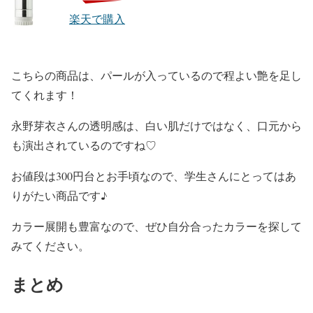
楽天で購入
こちらの商品は、
パールが入っている
ので程よい
艶
を足し
てくれます！
永野芽衣
さんの
透明感
は、
白い肌
だけではなく、口元から
も演出されているのですね♡
お値段は
300円台
とお手頃なので、学生さんにとってはあ
りがたい商品です♪
カラー展開も豊富
なので、ぜひ
自分合ったカラー
を探して
みてください。
まとめ