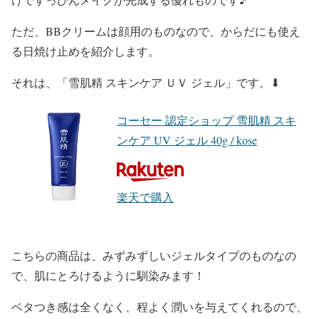
ただ、
BBクリーム
は
顔用
のものなので、
からだにも使え
る日焼け止め
を紹介します。
それは、
「雪肌精 スキンケア ＵＶ ジェル」
です。⬇︎
コーセー 認定ショップ 雪肌精 スキ
ンケア UV ジェル 40g / kose
楽天で購入
こちらの商品は、
みずみずしいジェルタイプ
のものなの
で、肌にとろけるように馴染みます！
ベタつき感は全くなく、程よく潤いを与えてくれる
ので、