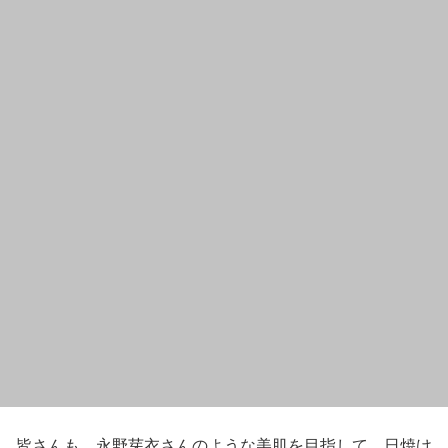
皆さんも、
永野芽衣
さんのような美肌を目指して、
日焼け