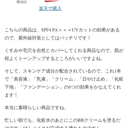
楽天で購入
こちらの商品は、
SPF4 PA＋＋＋UVカットの効果
がある
ので、紫外線対策としてはバッチリです！
くすみや毛穴を自然とカバー
してくれる商品なので、肌が
程よく
トーンアップ
するところがいいですよね。
そして、
スキンケア成分
が配合されているので、これ1本
で
「美容液」「乳液」「クリーム」「日やけ止め」「化粧
下地」「ファンデーション」
の
6つの効果
をかなえてくれ
ます！
本当に素晴らしい商品ですね。
忙しい朝でも、化粧水のあとにこの
BBクリーム
を塗るだ
けで
すっぴんメイク
が完成する優れものです♪