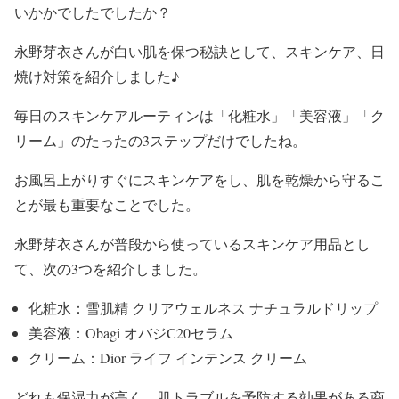
いかかでしたでしたか？
永野芽衣
さんが
白い肌
を保つ秘訣として、
スキンケア
、
日
焼け対策
を紹介しました♪
毎日の
スキンケアルーティン
は
「化粧水」「美容液」「ク
リーム」
のたったの3ステップだけでしたね。
お風呂上がりすぐに
スキンケア
をし、
肌を乾燥から守る
こ
とが最も重要なことでした。
永野芽衣
さんが普段から使っている
スキンケア用品
とし
て、次の3つを紹介しました。
化粧水：雪肌精 クリアウェルネス ナチュラルドリップ
美容液：Obagi オバジC20セラム
クリーム：Dior ライフ インテンス クリーム
どれも
保湿力が高く、肌トラブルを予防する効果
がある商