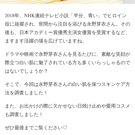
2018年、NHK連続テレビ小説
「半分、青い」
でヒロイン
役に抜擢され、世間から注目を浴びる
永野芽衣
さん。その
後も、
日本アカデミー賞優秀主演女優賞
を受賞するなど、
ますます活躍の場を広げていますね。
ドラマや映画で
永野芽衣
さんを見るたびに、素敵な笑顔が
際立つ
白い肌
に魅了されている方も多くいらっしゃるので
はないでしょうか？
そこで、今回は
永野芽衣
さんの
白い肌
を保つ
スキンケア方
法
を調査しました！
また、お出かけの際に欠かせない
日焼け止め
や
愛用コスメ
も調査しました！
ぜひ最後までご覧ください♡