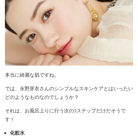
本当に
綺麗な肌
ですね。
では、
永野芽衣
さんの
シンプルなスキンケア
とはいったい
どのようなものなのでしょうか？
それは、
お風呂上り
に行う次の
3ステップ
だけだそうで
す！
化粧水