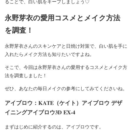
る
ことで、
白い肌
をキープしましょう♡
永野芽衣の愛用コスメとメイク方法
を調査！
永野芽衣
さんの
スキンケア
と
日焼け対策
で、
白い肌
を手に
入れたらメ
イク方法
も知りたいですよね。
そこで、今回は
永野芽衣
さんの
愛用するコスメ
と
メイク方
法
を調査しました！
ぜひ、あなたの
毎日メイク
の参考にしてみてくださいね。
アイブロウ：KATE（ケイト）アイブロウ デザ
イニングアイブロウ3D EX-4
まずはじめに紹介するのは、
アイブロウ
です。