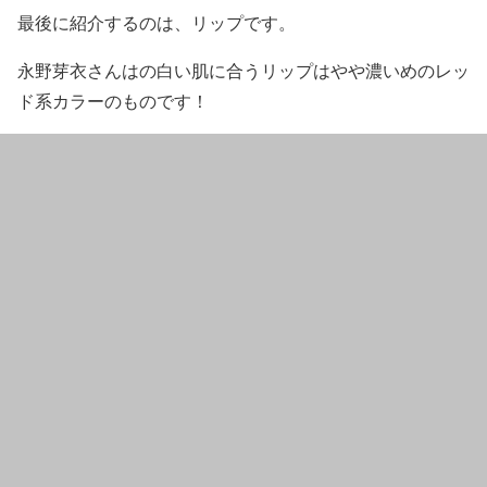
最後に紹介するのは、
リップ
です。
永野芽衣
さんはの
白い肌
に合う
リップ
は
やや濃いめのレッ
ド系カラー
のものです！