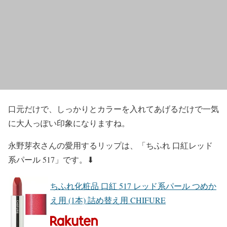
口元だけで、しっかりとカラーを入れてあげるだけで一気
に
大人っぽい印象
になりますね。
永野芽衣
さんの
愛用するリップ
は、
「ちふれ 口紅レッド
系パール 517」
です。⬇︎
ちふれ化粧品 口紅 517 レッド系パール つめか
え用 (1本) 詰め替え用 CHIFURE