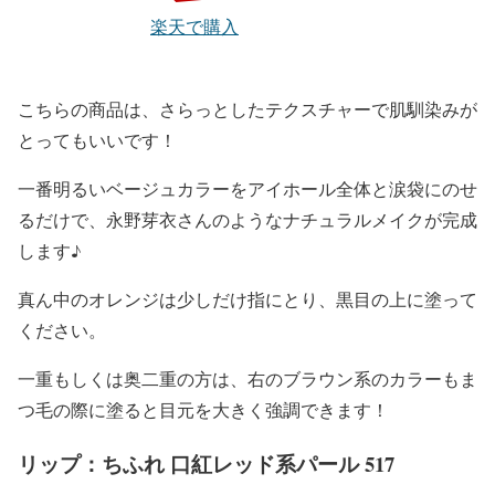
楽天で購入
こちらの商品は、
さらっとしたテクスチャー
で肌馴染みが
とってもいいです！
一番明るい
ベージュカラーをアイホール全体と涙袋にのせ
る
だけで、
永野芽衣
さんのような
ナチュラルメイク
が完成
します♪
真ん中のオ
レンジ
は少しだけ指にとり、
黒目の上
に塗って
ください。
一重もしくは奥二重
の方は、
右のブラウン系のカラー
もま
つ毛の際に塗ると
目元を大きく強調
できます！
リップ：ちふれ 口紅レッド系パール 517