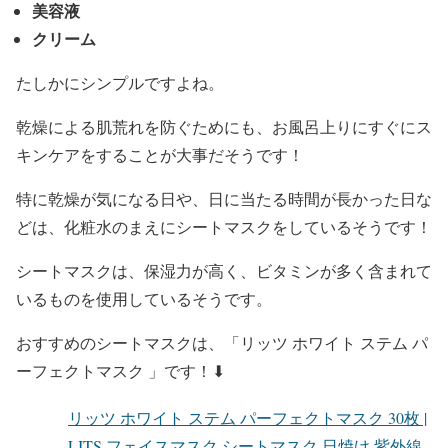
美容液
クリーム
たしかに
シンプル
ですよね。
乾燥による肌荒れ
を防ぐためにも、
お風呂上り
にすぐに
ス
キンケア
をすることが大事だそうです！
特に
乾燥が気になる日
や、
日に当たる時間が長かった日
な
どは、化粧水のまえに
シートマスク
をしているそうです！
シートマスク
は、
保湿力が高く、ビタミンが多く含まれて
いるもの
を使用しているそうです。
おすすめの
シートマスク
は、
「リッツ ホワイト ステム パ
ーフェクトマスク 」
です！⬇︎
リッツ ホワイト ステム パーフェクトマスク 30枚 |
LITS フェイスマスク シートマスク 日焼け 紫外線