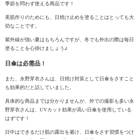
季節を問わず使える
商品です！
美肌作りのためにも、
日焼け止め
を塗ることはとっても大
切なことです。
紫外線が強い夏はもちろんですが、
冬でも外出の際は毎日
塗ること
を心掛けましょう♪
日傘は必需品！
また、
永野芽衣
さんは、
日焼け対策
として
日傘をさす
こと
も効果的だと話していました。
具体的な商品までは分かりませんが、外での撮影も多い
永
野芽衣
さんは、
UVカット効果が高い
日傘
を使用している
はずです！
日中はできるだけ
肌の露出を避け、日傘をさす習慣をつけ