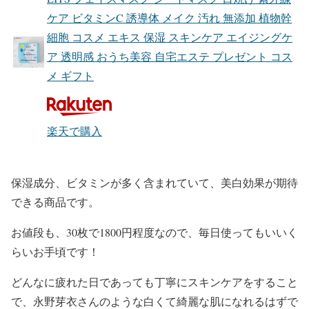
ケア ビタミンC 誘導体 メイク 汚れ 無添加 植物幹
細胞 コスメ エキス 保湿 スキンケア エイジングケ
ア 透明感 おうち美容 自宅エステ プレゼント コス
メ ギフト
楽天で購入
保湿成分、ビタミンが多く含まれていて、美白効果が期待
できる
商品です。
お値段も、
30枚で1800円程度
なので、毎日使ってもいいく
らいお手頃です！
どんなに疲れた日であっても
丁寧にスキンケアをする
こと
で、
永野芽衣
さんのような
白くて綺麗な肌
になれるはずで