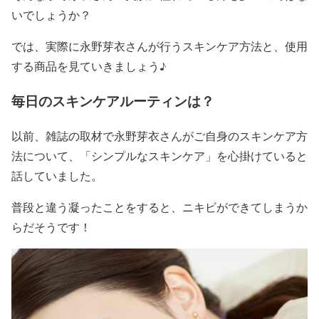
いでしょうか？
では、実際に
永野芽衣
さんが行う
スキンケア方法
と、
使用
する商品
を見ていきましょう♪
毎日のスキンケアルーティンは？
以前、雑誌の取材で
永野芽衣
さんがご自身の
スキンケア方
法
について、
「シンプルなスキンケア」
を心掛けていると
話していました。
普段と違う凝ったことをすると、ニキビができてしまうか
らだそうです！