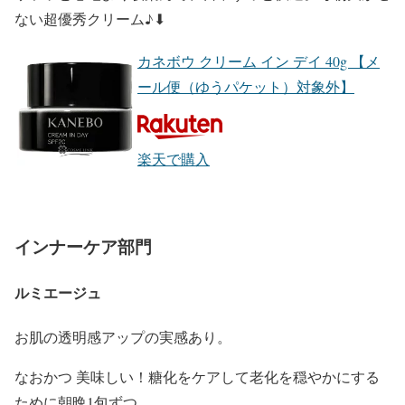
ない超優秀クリーム♪⬇︎
カネボウ クリーム イン デイ 40g 【メ
ール便（ゆうパケット）対象外】
楽天で購入
インナーケア部門
ルミエージュ
お肌の透明感アップの実感あり。
なおかつ 美味しい！糖化をケアして老化を穏やかにする
ために朝晩1包ずつ。