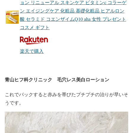
ョン リニューアル スキンケア ビタミンc コラーゲ
ン エイジングケア 化粧品 基礎化粧品 ヒアルロン
酸 セラミド コエンザイムQ10 aha 女性 プレゼント
コスメ ギフト
楽天で購入
青山ヒフ科クリニック 毛穴レス美白ローション
これでパックすると赤みを帯びたプチプチの治りが早いそ
うです。