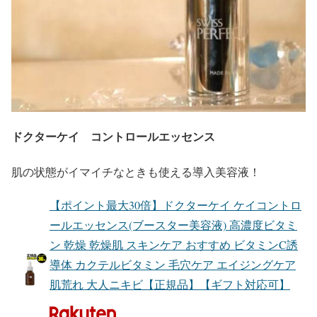
ドクターケイ コントロールエッセンス
肌の状態がイマイチなときも使える導入美容液！
【ポイント最大30倍】ドクターケイ ケイコントロ
ールエッセンス(ブースター美容液) 高濃度ビタミ
ン 乾燥 乾燥肌 スキンケア おすすめ ビタミンC誘
導体 カクテルビタミン 毛穴ケア エイジングケア
肌荒れ 大人ニキビ【正規品】【ギフト対応可】