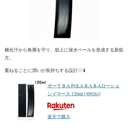
糖化汗から角層を守り、肌上に保水ベールを形成する新処
方。
重ねるごとに潤いが長持ちする設計♡⬇︎
ポーラ B.A POLA B.A B.Aローショ
ンイマース 120ml [309261]
楽天で購入