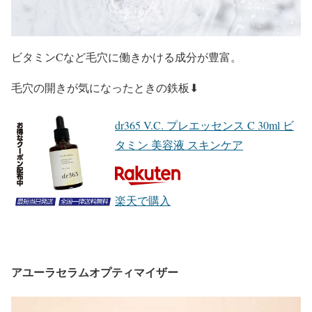
ビタミンCなど毛穴に働きかける成分が豊富。
毛穴の開きが気になったときの鉄板⬇︎
dr365 V.C. プレエッセンス C 30ml ビ
タミン 美容液 スキンケア
楽天で購入
アユーラセラムオプティマイザー