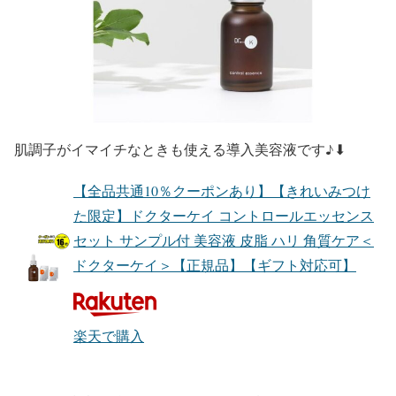
肌調子がイマイチなときも使える導入美容液です♪⬇︎
【全品共通10％クーポンあり】【きれいみつけ
た限定】ドクターケイ コントロールエッセンス
セット サンプル付 美容液 皮脂 ハリ 角質ケア＜
ドクターケイ＞【正規品】【ギフト対応可】
楽天で購入