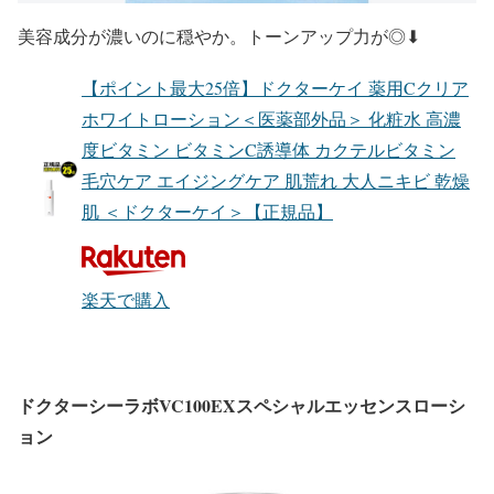
美容成分が濃いのに穏やか。トーンアップ力が◎⬇︎
【ポイント最大25倍】ドクターケイ 薬用Cクリア
ホワイトローション＜医薬部外品＞ 化粧水 高濃
度ビタミン ビタミンC誘導体 カクテルビタミン
毛穴ケア エイジングケア 肌荒れ 大人ニキビ 乾燥
肌 ＜ドクターケイ＞【正規品】
楽天で購入
ドクターシーラボVC100EXスペシャルエッセンスローシ
ョン