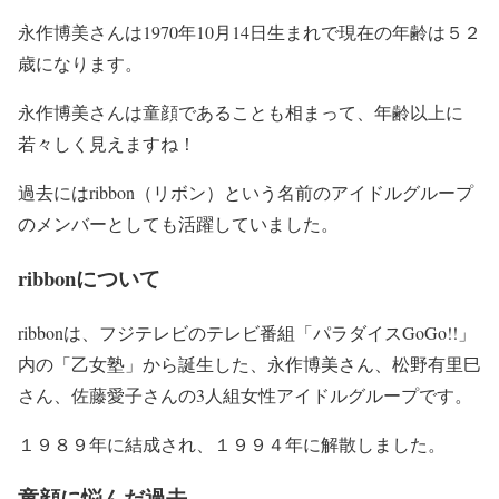
永作博美さんは1970年10月14日生まれで現在の年齢は５２
歳になります。
永作博美さんは童顔であることも相まって、
年齢以上に
若々しく見えますね！
過去にはribbon（リボン）という名前のアイドルグループ
のメンバーとしても活躍していました。
ribbonについて
ribbonは、フジテレビのテレビ番組「パラダイスGoGo!!」
内の「乙女塾」から誕生した、
永作博美さん
、
松野有里巳
さん
、
佐藤愛子さん
の3人組女性アイドルグループです。
１９８９年に結成され、１９９４年に解散しました。
童顔に悩んだ過去