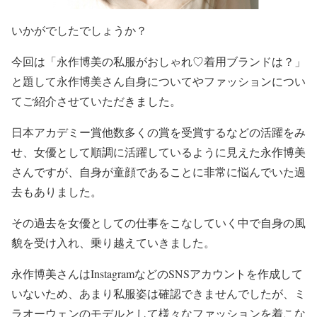
いかがでしたでしょうか？
今回は
「
永作博美の私服がおしゃれ♡着用ブランドは？
」
と題して
永作博美さん自身について
や
ファッションについ
て
ご紹介させていただきました。
日本アカデミー賞他数多くの賞を受賞するなどの活躍をみ
せ、女優として順調に活躍しているように見えた永作博美
さんですが、
自身が童顔であることに非常に悩んでいた過
去もありました
。
その過去を女優としての仕事をこなしていく中で自身の風
貌を受け入れ、乗り越えていきました。
永作博美さんはInstagramなどのSNSアカウントを作成して
いないため、あまり私服姿は確認できませんでしたが、
ミ
ラオーウェンのモデルとして様々なファッションを着こな