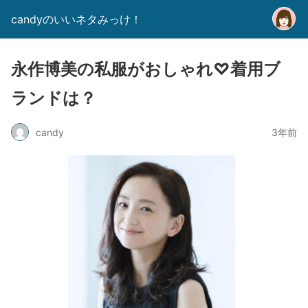
candyのいいネタみっけ！
永作博美の私服がおしゃれ♡着用ブ
ランドは？
candy
3年前