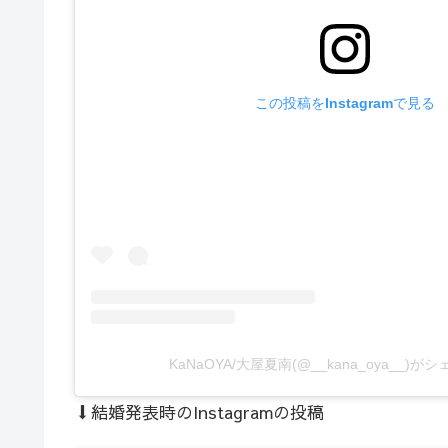
この投稿をInstagramで見る
KaNaOYA/大屋夏南(@__kana_oya__)
⬇︎結婚発表時のInstagramの投稿