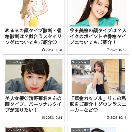
めるるの顔タイプ診断・骨
今田美桜の顔タイプは？メ
格診断は？似合うスタイリ
イクのポイントや骨格タイ
ングについてもご紹介♡
プについてもご紹介！
2023.11.08
2023.10.30
ビューティー
ファッション
美人女優♡清野菜名さんの
「華金カップル」りこの私
顔タイプ、パーソナルタイ
服をご紹介！ダウンやスニ
プが知りたい！
ーカーなど♡
2023.10.24
2023.10.11
ファッション
ファッション