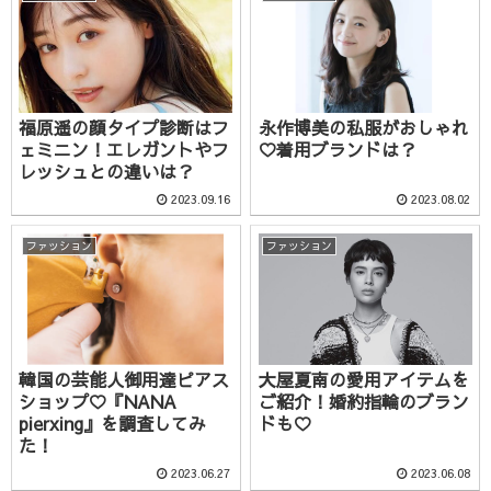
福原遥の顔タイプ診断はフ
永作博美の私服がおしゃれ
ェミニン！エレガントやフ
♡着用ブランドは？
レッシュとの違いは？
2023.09.16
2023.08.02
ファッション
ファッション
韓国の芸能人御用達ピアス
大屋夏南の愛用アイテムを
ショップ♡『NANA
ご紹介！婚約指輪のブラン
pierxing』を調査してみ
ドも♡
た！
2023.06.27
2023.06.08