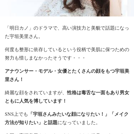
「明日カノ」のドラマで、高い演技力と美貌で話題になっ
た
宇垣美里さん。
何度も整形に依存しているという役柄で美肌に保つための
努力も惜しまなかったそうです・・・
アナウンサー・モデル・女優と
たくさんの顔をもつ宇垣美
里さん！
性格は
毒舌な一面
もあり男女
綺麗な顔をされていますが、
ともに人気を博しています！
「宇垣さんみたいな顔になりたい！」「メイク
SNS上でも
方法が知りたい」と話題
になっていました。