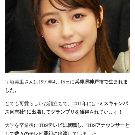
兵庫県神戸市で生まれま
宇垣美里さんは1991年4月16日に
した。
“ミスキャンパ
とても可愛らしいお顔立ちで、2011年には
ス同志社”に出場してグランプリを獲得
されています！
TBSテレビに就職し、TBSアナウンサーと
大学を卒業後に
して数々のテレビ番組に出演
していました。