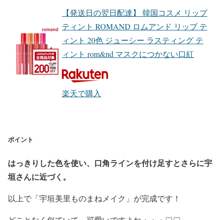
【発送日の翌日配達】 韓国コスメ リップ
ティント ROMAND ロムアンド リップ テ
ィント 20色 ジューシー ラスティング テ
ィント rom&nd マスクにつかない口紅
楽天で購入
ポイント
はっきりした色を使い、口角ラインを付け足すとさらに宇
垣さんに近づく。
以上で「宇垣美里ものまねメイク」が完成です！
どことなく似ていて、可愛いですよね・・・♡♡