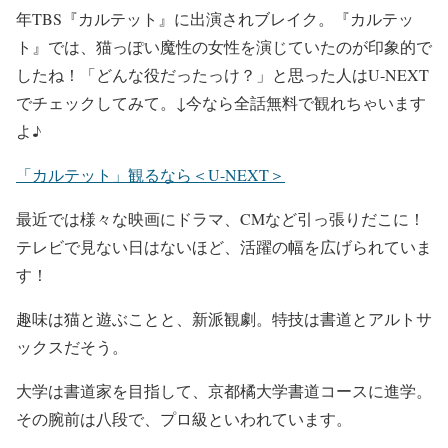
年TBS
『カルテット』
に出演されブレイク。
『カルテッ
ト』
では、猫っぽい魔性の女性を演じていたのが印象的で
したね！「どんな役だったっけ？」と思った人はU-NEXT
でチェックしてみて。↓今なら全話無料で観れちゃいます
よ♪
「カルテット」観るなら＜U-NEXT＞
最近では様々な映画にドラマ、CMなど引っ張りだこに！
テレビで見ない日はないほど、活躍の幅を広げられていま
す！
趣味は猫と遊ぶことと、新派観劇
。
特技は書道とアルトサ
ックス
だそう。
大学は書道家を目指して、京都橘大学書道コースに進学。
その腕前は
八段で、プロ級
といわれています。