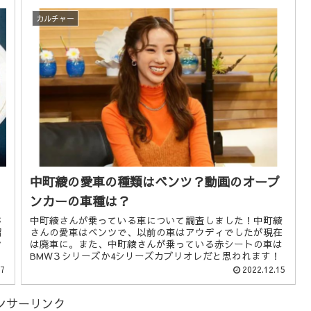
カルチャー
中町綾の愛車の種類はベンツ？動画のオープ
ンカーの車種は？
じ
中町綾さんが乗っている車について調査しました！中町綾
紹
さんの愛車はベンツで、以前の車はアウディでしたが現在
ン
は廃車に。また、中町綾さんが乗っている赤シートの車は
BMW３シリーズか4シリーズカブリオレだと思われます！
27
2022.12.15
ンサーリンク