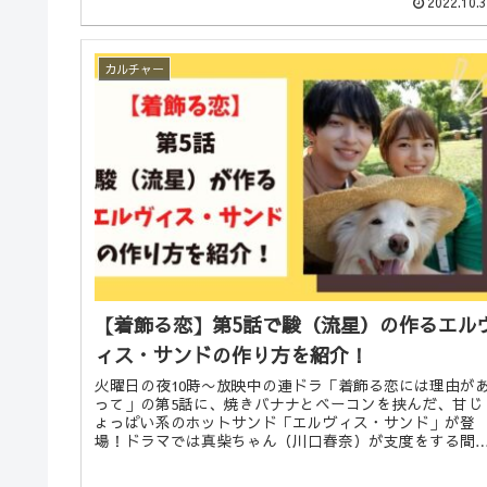
2022.10.
カルチャー
【着飾る恋】第5話で駿（流星）の作るエル
ィス・サンドの作り方を紹介！
火曜日の夜10時〜放映中の連ドラ「着飾る恋には理由が
って」の第5話に、焼きバナナとベーコンを挟んだ、甘じ
ょっぱい系のホットサンド「エルヴィス・サンド」が登
場！ドラマでは真柴ちゃん（川口春奈）が支度をする間
駿くん（横浜流星）が作り始めるのですが…。この記事
は「エルヴィス・サンド」について、由来や作り方をま