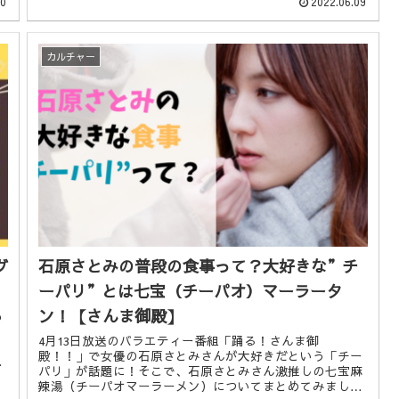
30
2022.06.09
カルチャー
ヴ
石原さとみの普段の食事って？大好きな”チ
ーパリ”とは七宝（チーパオ）マーラータ
ン！【さんま御殿】
あ
4月13日放送のバラエティー番組「踊る！さんま御
殿！！」で女優の石原さとみさんが大好きだという「チー
に
パリ」が話題に！そこで、石原さとみさん激推しの七宝麻
で
辣湯（チーパオマーラーメン）についてまとめてみまし
と